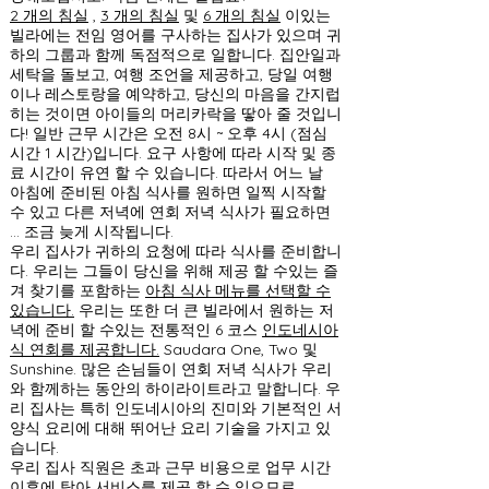
2 개의 침실
,
3 개의 침실
및
6 개의 침실
이있는
빌라에는 전임 영어를 구사하는 집사가 있으며 귀
하의 그룹과 함께 독점적으로 일합니다. 집안일과
세탁을 돌보고, 여행 조언을 제공하고, 당일 여행
이나 레스토랑을 예약하고, 당신의 마음을 간지럽
히는 것이면 아이들의 머리카락을 땋아 줄 것입니
다! 일반 근무 시간은 오전 8시 ~ 오후 4시 (점심
시간 1 시간)입니다. 요구 사항에 따라 시작 및 종
료 시간이 유연 할 수 있습니다. 따라서 어느 날
아침에 준비된 아침 식사를 원하면 일찍 시작할
수 있고 다른 저녁에 연회 저녁 식사가 필요하면
... 조금 늦게 시작됩니다.
우리 집사가 귀하의 요청에 따라 식사를 준비합니
다. 우리는 그들이 당신을 위해 제공 할 수있는 즐
겨 찾기를 포함하는
아침 식사 메뉴를 선택할 수
있습니다.
우리는 또한 더 큰 빌라에서 원하는 저
녁에 준비 할 수있는 전통적인 6 코스
인도네시아
식 연회를 제공합니다.
Saudara One, Two 및
Sunshine. 많은 손님들이 연회 저녁 식사가 우리
와 함께하는 동안의 하이라이트라고 말합니다. 우
리 집사는 특히 인도네시아의 진미와 기본적인 서
양식 요리에 대해 뛰어난 요리 기술을 가지고 있
습니다.
우리 집사 직원은 초과 근무 비용으로 업무 시간
이후에 탁아 서비스를 제공 할 수 있으므로