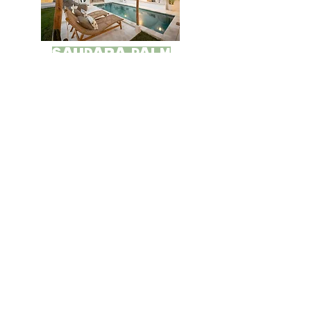
Saudara PALM
Saudara
ONE & TWO COMBINED