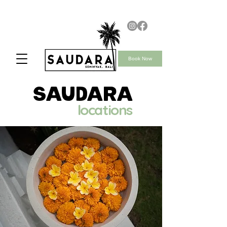
Book Now
saudara
locations