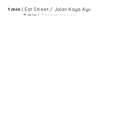
1 min
| Eat Street / Jalan Kaya Ayu
2 min
|
Corner House
4 min
|
Cocomart
5 min
|
The Goat
5 min
|
La Favella
8 min
|
Sisterfields
8 min
|
Seminyak Village
8 min
|
Spring Spa
13 min
| Seminyak/Kudeta Beach
12 min
|
Kudeta
15 min
|
Motel Mexicola
25 min
(via the beach)
|
Potatohead
25 min
(via the beach)
|
Woo Bar
Saudara SIRENA