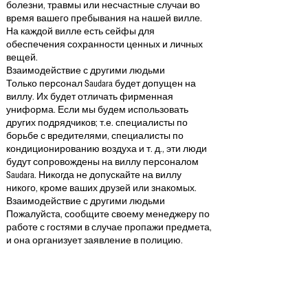
болезни, травмы или несчастные случаи во
время вашего пребывания на нашей вилле.
На каждой вилле есть сейфы для
обеспечения сохранности ценных и личных
вещей.
Взаимодействие с другими людьми
Только персонал Saudara будет допущен на
виллу. Их будет отличать фирменная
униформа. Если мы будем использовать
других подрядчиков; т.е. специалисты по
борьбе с вредителями, специалисты по
кондиционированию воздуха и т. д., эти люди
будут сопровождены на виллу персоналом
Saudara. Никогда не допускайте на виллу
никого, кроме ваших друзей или знакомых.
Взаимодействие с другими людьми
Пожалуйста, сообщите своему менеджеру по
работе с гостями в случае пропажи предмета,
и она организует заявление в полицию.
Взаимодействие с другими людьми
+ Паспорта и визы
Вы обязаны убедиться, что у вас есть
действующие паспорта, визы и разрешения
на повторный въезд, которые соответствуют