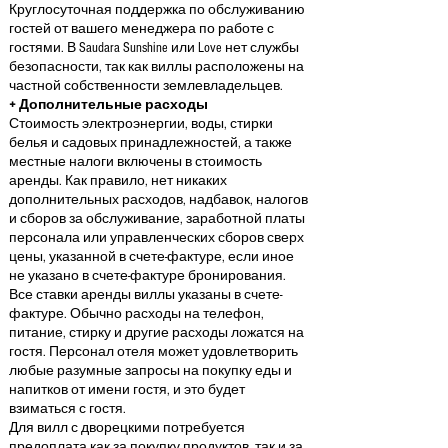
Круглосуточная поддержка по обслуживанию
гостей от вашего менеджера по работе с
гостями. В Saudara Sunshine или Love нет службы
безопасности, так как виллы расположены на
частной собственности землевладельцев.
+ Дополнительные расходы
Стоимость электроэнергии, воды, стирки
белья и садовых принадлежностей, а также
местные налоги включены в стоимость
аренды. Как правило, нет никаких
дополнительных расходов, надбавок, налогов
и сборов за обслуживание, заработной платы
персонала или управленческих сборов сверх
цены, указанной в счете-фактуре, если иное
не указано в счете-фактуре бронирования.
Все ставки аренды виллы указаны в счете-
фактуре. Обычно расходы на телефон,
питание, стирку и другие расходы ложатся на
гостя. Персонал отеля может удовлетворить
любые разумные запросы на покупку еды и
напитков от имени гостя, и это будет
взиматься с гостя.
Для вилл с дворецкими потребуется
предоплата как за покупку продуктов, так и за