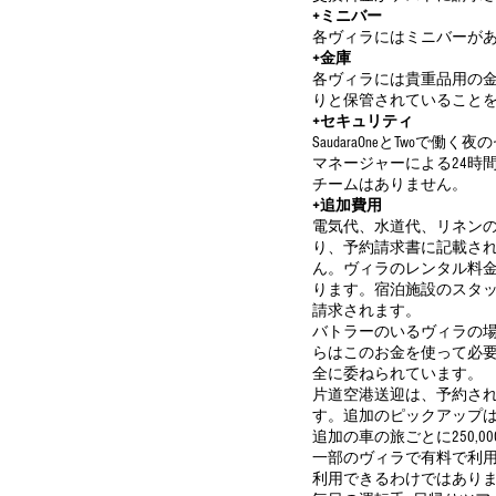
+ミニバー
各ヴィラにはミニバーが
+金庫
各ヴィラには貴重品用の
りと保管されていること
+セキュリティ
SaudaraOneとTw
マネージャーによる24時間の
チームはありません。
+追加費用
電気代、水道代、リネン
り、予約請求書に記載さ
ん。ヴィラのレンタル料
ります。宿泊施設のスタ
請求されます。
バトラーのいるヴィラの
らはこのお金を使って必
全に委ねられています。
片道空港送迎は、予約さ
す。追加のピックアップ
追加の車の旅ごとに250,0
一部のヴィラで有料で利
利用できるわけではあり