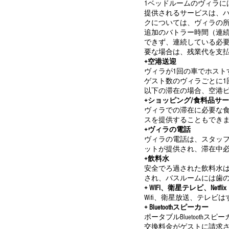
1ベッドルームのヴィラに
提供されるサービスは、
クについては、ヴィラの
追加のバトラー時間（連続8
できず、連続している必要
要な場合は、残業代を支
+空港送迎
ヴィラが1回の車でホス
ゲスト数のヴィラごとに1回
以下の滞在の場合、空港
+ショッピング/食料品サ
ヴィラでの滞在に必要な
スを提供することもでき
+ヴィラの電話
ヴィラの電話は、スタッ
ットが提供され、滞在中
+飲料水
安全でろ過された飲料水
され、バスルームには歯のク
+ WIFI、衛星テレビ、Netflix
Wifi、衛星放送、テレビはすべて
+ Bluetoothスピーカー
ポータブルBluetooth
交換料金がゲストに請求