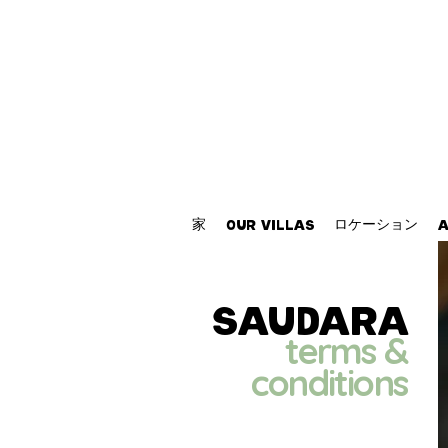
家
ロケーション
Our Villas
A
saudara
terms &
conditions