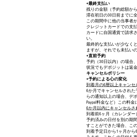
+最終支払い
残りの金額（予約総額から
滞在初日の30日前までに
この期間中に他の当事者
クレジットカードでの支払い
カードに自国通貨で請求
い。
最終的な支払いが少なくと
ますが、それでも未払い
+直前予約
予約（30日以内）の場合
状況でもデポジットは返
キャンセルポリシー
+予約による心の変化
到着月の6暦以上キャンセ
6か月でキャンセルされた
らの通知以上の場合、デポ
Paypal料金など）こ
6か月以内にキャンセルさ
到着前6ヶ月（カレンダー
予約済みの日付を別の期間
すことができた場合、こ
到着予定日から1ヶ月から