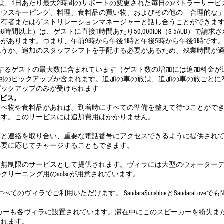
は、1日あたり最大2時間のサポートの変更された毎日のバトラーサービ
ハウスキーピング、料理、食料品の買い物、およびその他の「合理的な
所有者またはゲストリレーションマネージャーと話し合うことができま
時間以上）は、ゲストに直接1時間あたり50,000IDR（$ 5AUD）で
があります。つまり、午前9時から午後1時と午後5時から午後9時です
払うか、追加のスタッフシフトを手配する必要があるため、残業時間が
トするゲストの最大数に含まれています（ゲスト数の増加には追加料金が
のピックアップが含まれます。追加の車の旅は、追加の車の旅ごとに250,000
ピックアップのみが受けられます
ービス。
食べ物や食料品があれば、到着時にすべての準備を整えて待つことがで
ます。このサービスには追加費用はかかりません。
フと連絡を取り合い、重要な電話番号にアクセスできるように提供され
必要に応じてチャージすることもできます。
は無制限のサービスとして提供されます。ヴィラには大型のウォーター
リーニング用のaqlsoが用意されています。
のヴィラでご利用いただけます。 SaudaraSunshineとSaudaraLoveでもN
スピーカーも各ヴィラに設置されています。滞在中にこのスピーカーを紛失または破損
されます。