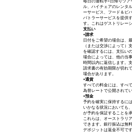
毎日の運転手+日帰りツ
ル、ハイチェアのレンタ
ーサービス、フード＆ビ
バトラーサービスを提供す
す。これはゲストリレー
支払い
+請求
日付をご希望の場合は、最
（または交渉によって）
を確認するには、支払い
場合によっては、他の当
時間以内に返信します。
請求書の有効期限が切れ
場合があります。
+通貨
すべての料金には、すべて
為替レートで公開されて
+預金
予約を確実に保持するには
いかなる状況においても
が予約を保証することを
これらは、オーストラリ
できます。銀行振込は無料で
デポジットは返金不可で