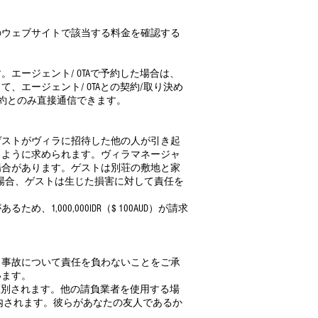
のウェブサイトで該当する料金を確認する
ージェント/ OTAで予約した場合は、
エージェント/ OTAとの契約/取り決め
予約とのみ直接通信できます。
ゲストがヴィラに招待した他の人が引き起
うように求められます。ヴィラマネージャ
場合があります。ゲストは別荘の敷地と家
場合、ゲストは生じた損害に対して責任を
000,000IDR（$ 100AUD）が請求
。
、事故について責任を負わないことをご承
います。
て区別されます。他の請負業者を使用する場
内されます。彼らがあなたの友人であるか