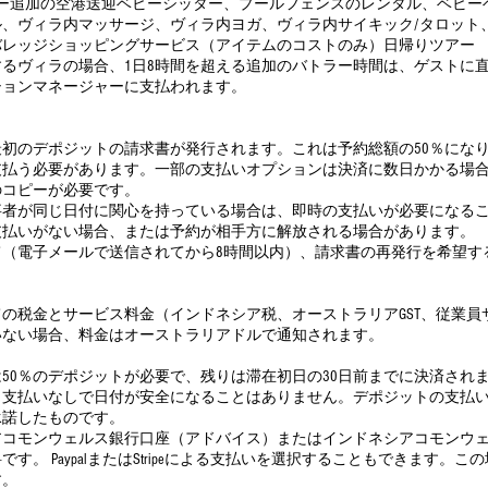
アー追加の空港送迎ベビーシッター、プールフェンスのレンタル、ベビー
ル、ヴィラ内マッサージ、ヴィラ内ヨガ、ヴィラ内サイキック/タロット
バレッジショッピングサービス（アイテムのコストのみ）日帰りツアー
るヴィラの場合、1日8時間を超える追加のバトラー時間は、ゲストに直接1
ションマネージャーに支払われます。
初のデポジットの請求書が発行されます。これは予約総額の50％にな
支払う必要があります。一部の支払いオプションは決済に数日かかる場
のコピーが必要です。
事者が同じ日付に関心を持っている場合は、即時の支払いが必要になるこ
支払いがない場合、または予約が相手方に解放される場合があります。
て（電子メールで送信されてから8時間以内）、請求書の再発行を希望す
の税金とサービス料金（インドネシア税、オーストラリアGST、従業
いない場合、料金はオーストラリアドルで通知されます。
50％のデポジットが必要で、残りは滞在初日の30日前までに決済され
、支払いなしで日付が安全になることはありません。デポジットの支払
承諾したものです。
アコモンウェルス銀行口座（アドバイス）またはインドネシアコモンウ
す。 PaypalまたはStripeによる支払いを選択することもできます。
す。