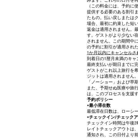
みます。これらの日付を再
（この料金には、予約に
提供する必要のある割引ま
たもの。払い戻しまたは
場合、最初に約束した短
返金は適用されません。最
す。ゲストがより少ない
されません。この期間中
の予約に割引が適用され
1か月
以内にキャンセルさ
到着日の1暦月未満のキ
最終支払いが期日までに
ゲストがこれ以上旅行を
ジットは適用されません
「ノーショー」および早
また、予期せぬ医療や旅
は、このプロセスを支援
予約ポリシー
+最小滞在数
最低滞在日数は、ローシー
+チェックイン/チェック
チェックイン時間は午後2
レイトチェックアウトは、
通知され、この日付より