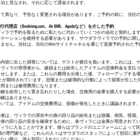
1泊と見なされ、それに応じて課金されます。
って異なり、予告なく変更される場合があります。ご予約の前に、当社
店（Bookinmg.com、Air BNB、Agodaなど）を介した予約
ィラで予約を取るために私たちに代わっていくつかの会社と契約します。エ
ケーションを維持する必要があります。サウダラヴィラでの予約に関して、
ません。当社は、当社のWebサイトチャネルを通じて直接予約された
の内容に生じた損害については、ゲストが責任を負います。これには、
。ヴィラの管理者から、破損または紛失したアイテムの交換料金を支払
らせします。または、これらの費用を出発した後、フォローアップする
ことが期待されています。怠慢または破壊的な行動によって損害が生じた
費用または修理費用になります。
を紛失したり置き忘れたりした場合、交換用の金庫を購入する必要があるため、1,
の鍵はありません。
ついては、アイテムの交換費用は、損傷が発生したときに議論されます
理者は、ヴィラでの滞在中の身の回り品の紛失または損傷、病気、怪我
や身の回り品の安全を確保するために、各ヴィラには金庫が用意されて
のみがヴィラに入ることができます。彼らはブランドのユニフォームによっ
調の専門家など、これらの人々はサウダラのスタッフによって別荘に案
でない限り、誰も別荘に入れないでください。