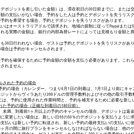
デポジットを差し引いた金額）は、滞在初日の30日前までに、または
全額の支払いがない場合、予約をした人は予約とデポジットを失うリス
が予約を希望する場合、予約とデポジットを失うリスクがあります。
はオーストラリアドルで請求され、地域の規制に従ってPaypalまたはSt
される実際の金額は、銀行の内部為替レートによっては見積もり金額と
も30日行われない場合、ゲストは予約とデポジットを失うリスクがあ
の場合は予約がキャンセルされます。
、予約を確保するために予約金額の全額を支払う必要があります。これ
金されません。
ルされた予約の場合
予約の場合（カレンダー、つまり6月1日の到着は、1月1日より前にキ
ジットからヴィラあたり200ドルの管理手数料およびその他の取引手
の料金には、予約に使用された作業時間と、予約を補充するために必要な新
れた予約の場合（正確な到着日の180日前）
）未満、到着前1ヶ月以上の予約のキャンセルの場合、デポジットは返
に変更したい場合は、新しい日付の50％のデポジットを支払うように
の支払いは新しい予約に転送され、新しい予約の最終支払いの支払いに
6ヶ月の間に旅行プランをキャンセルしなければならない場合は、他の