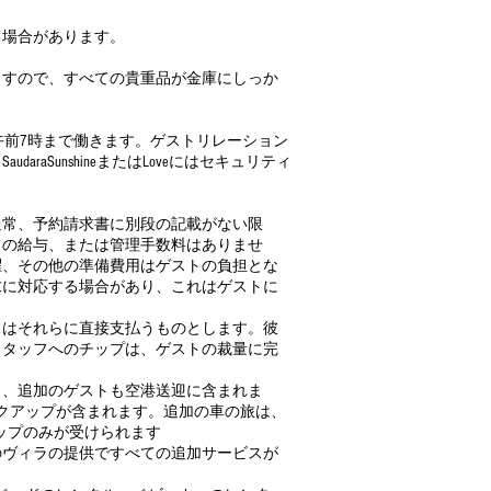
る場合があります。
ますので、すべての貴重品が金庫にしっか
り、午前7時まで働きます。ゲストリレーション
SunshineまたはLoveにはセキュリティ
通常、予約請求書に別段の記載がない限
フの給与、または管理手数料はありませ
濯、その他の準備費用はゲストの負担とな
求に対応する場合があり、これはゲストに
トはそれらに直接支払うものとします。彼
スタッフへのチップは、ゲストの裁量に完
り、追加のゲストも空港送迎に含まれま
クアップが含まれます。追加の車の旅は、
クアップのみが受けられます
のヴィラの提供ですべての追加サービスが