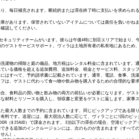
あり、毎日補充されます。断続的または滞在終了時に支払いを求められ
金庫があります。保管されていないアイテムについては責任を負いかね
を確認してください。
oで働く夜のセキュリティチームがいます。彼らは午後4時に別荘エリアで始ま
ゲストサービスサポート。ヴィラは土地所有者の私有地にあるため、Saudara
の洗濯物の掃除と庭の備品、地方税はレンタル料金に含まれています。
れている価格を超える追加費用、追加料金、税金とサービス料、スタッ
金にはすべて、予約請求書に記載されています。通常、電話、食事、洗
ッフは、ゲストに代わって食べ物や飲み物を購入するための合理的な要
場合、食料品の買い物と飲み物の両方の前払いが必要になります。ゲス
要な材料とリソースを購入し、領収書と変更をゲストに返します。家事
れた最大人数までの予約に含まれています。同じピックアップである限
は有料です。送迎には、最大宿泊人数に応じて、ヴィラごとに1回のピッ
00IDR（$ 25AUD）で課金されます。 3泊以下の滞在の場合、空港ピッ
用できる追加のインクルージョンには、次のものが含まれます（すべて
ません）。