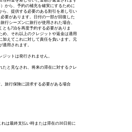
び管理料金を差し引いた金額が返金されます
要）から、予約の補充を確実にするために
のから、提供する必要のある割引を差し引い
る必要があります。日付の一部が回復した
い旅行シーズンに旅行が使用された場合、
くとも7泊を再度予約する必要がありま
ため、それ以上のクレジットや返金は適用
に加えてこれに対して責任を負います。元
が適用されます。
レジットは発行されません。
れたと見なされ、将来の滞在に対するクレ
す。旅行保険に請求する必要がある場合
これは最終支払い時または滞在の30日前に