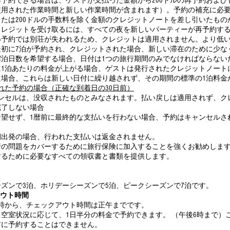
予約できる場合は、ゲストが支払った金額から200ドルの再予約およ
使用された作業時間と新しい作業時間が含まれます）。予約の補充に必
たは200ドルの手数料を除く金額のクレジットノートを差し引いたも
クレジットを受け取るには、すべての夜を新しいパーティーが再予約す
い予約では別荘が失われるため、クレジットは適用されません。より低
初に7泊が予約され、クレジットされた場合、新しい滞在のために少な
宿泊日数を希望する場合、日付は1つの旅行期間のみでなければならない
に1泊あたりの料金が上がる場合、ゲストは発行されたクレジットノート
た場合、これらは新しい日付に繰り越されず、その期間の標準の1泊料金
れた予約の場合
（正確な到着日の
30日前）
ャンセルは、没収されたものとみなされます。払い戻しは適用されず、ク
完了しない場合
希望せず、1暦前に最終的な支払いを行わない場合、予約はキャンセルさ
。
期出発の場合、行われた支払いは返金されません。
行の問題をカバーするために旅行保険に加入することを強くお勧めしま
するために必要なすべての領収書と書類を提供します。
ズンで3泊、ホリデーシーズンで5泊、ピークシーズンで7泊です。
アウト時間
時から、チェックアウト時間は正午までです。
空室状況に応じて、1日半分の料金で予約できます。 （午後6時まで）
前に予約することはできません。