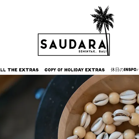
休日のinsp
ll the Extras
Copy of Holiday Extras