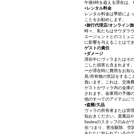
午後6時を超える滞在は、
+レンタル料金
レンタル料金は季節によ
ことをお勧めします。
+旅行代理店/オンライン旅行代理
時々、私たちはサウダラヴ
エージェントとのコミュニ
に影響を与えることはでき
ゲストの責任
+ダメージ
滞在中にヴィラまたはそ
こした損害も含まれます
ーが滞在時に費用をお知
具/所有物の世話をする
負います。これは、交換
ゲストがヴィラ内の金庫の鍵
されます。金庫用の予備
他のすべてのアイテムに
+盗難/欠品
ヴィラの所有者または管
知おきください。貴重品
Saudaraのスタッフ
合;つまり、害虫駆除、空
あなたに知られているの