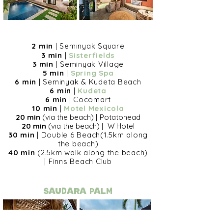
2 min
| Seminyak Square
3 min
|
Sisterfields
3 min
|
Seminyak Village
5 min
|
Spring Spa
6 min
| Seminyak & Kudeta Beach
6 min
|
Kudeta
6 min
|
Cocomart
10 min
|
Motel Mexicola
20 min
(via the beach)
|
Potatohead
20 min
(via the beach)
|
W Hotel
30 min
| Double 6 Beach(1.5km along
the beach)
40 min
(2.5km walk along the beach)
|
Finns Beach Club
Saudara PALM