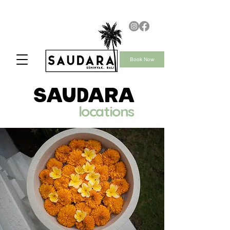
Book Now
saudara
locations