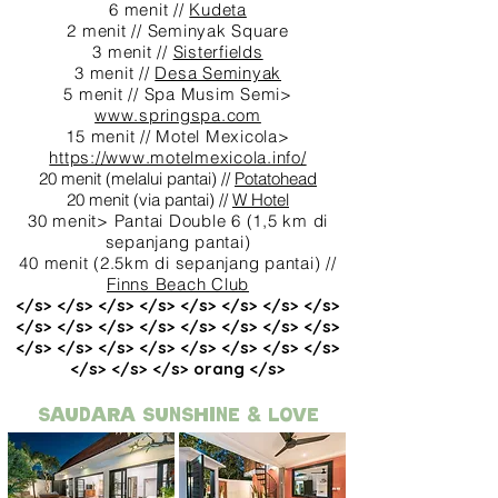
6 menit //
Kudeta
2 menit // Seminyak Square
3 menit //
Sisterfields
3 menit //
Desa Seminyak
5 menit // Spa Musim Semi>
www.springspa.com
15 menit // Motel Mexicola>
https://www.motelmexicola.info/
20 menit (melalui pantai) //
Potatohead
20 menit (via pantai) //
W Hotel
30 menit> Pantai Double 6 (1,5 km di
sepanjang pantai)
40 menit (2.5km di sepanjang pantai) //
Finns Beach Club
</s> </s> </s> </s> </s> </s> </s> </s>
</s> </s> </s> </s> </s> </s> </s> </s>
</s> </s> </s> </s> </s> </s> </s> </s>
</s> </s> </s> orang </s>
Saudara SUNSHINE & LOVE