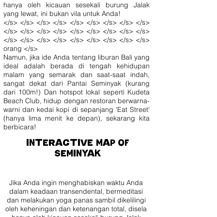
hanya oleh kicauan sesekali burung Jalak
yang lewat, ini bukan vila untuk Anda!
</s> </s> </s> </s> </s> </s> </s> </s> </s>
</s> </s> </s> </s> </s> </s> </s> </s> </s>
</s> </s> </s> </s> </s> </s> </s> </s> </s>
orang </s>
Namun, jika ide Anda tentang liburan Bali yang
ideal adalah berada di tengah kehidupan
malam yang semarak dan saat-saat indah,
sangat dekat dari Pantai Seminyak (kurang
dari 100m!) Dan hotspot lokal seperti Kudeta
Beach Club, hidup dengan restoran berwarna-
warni dan kedai kopi di sepanjang 'Eat Street'
(hanya lima menit ke depan), sekarang kita
berbicara!
INTERACTIVE MAP OF
SEMINYAK
Jika Anda ingin menghabiskan waktu Anda
dalam keadaan transendental, bermeditasi
dan melakukan yoga panas sambil dikelilingi
oleh keheningan dan ketenangan total, disela