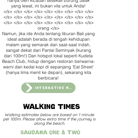
hanya oleh kicauan sesekali burung Jalak
yang lewat, ini bukan vila untuk Anda!
</s> </s> </s> </s> </s> </s> </s> </s> </s>
</s> </s> </s> </s> </s> </s> </s> </s> </s>
</s> </s> </s> </s> </s> </s> </s> </s> </s>
orang </s>
Namun, jika ide Anda tentang liburan Bali yang
ideal adalah berada di tengah kehidupan
malam yang semarak dan saat-saat indah,
sangat dekat dari Pantai Seminyak (kurang
dari 100m!) Dan hotspot lokal seperti Kudeta
Beach Club, hidup dengan restoran berwarna-
warni dan kedai kopi di sepanjang 'Eat Street'
(hanya lima menit ke depan), sekarang kita
berbicara!
INTERACTIVE MAP
walking times
Walking estimates below are based on 1 minute
per 100m. Please allow extra time if the journey is
along the beach.
Saudara ONE & TWO