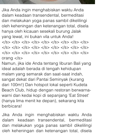
Jika Anda ingin menghabiskan waktu Anda
dalam keadaan transendental, bermeditasi
dan melakukan yoga panas sambil dikelilingi
oleh keheningan dan ketenangan total, disela
hanya oleh kicauan sesekali burung Jalak
yang lewat, ini bukan vila untuk Anda!
</s> </s> </s> </s> </s> </s> </s> </s> </s>
</s> </s> </s> </s> </s> </s> </s> </s> </s>
</s> </s> </s> </s> </s> </s> </s> </s> </s>
orang </s>
Namun, jika ide Anda tentang liburan Bali yang
ideal adalah berada di tengah kehidupan
malam yang semarak dan saat-saat indah,
sangat dekat dari Pantai Seminyak (kurang
dari 100m!) Dan hotspot lokal seperti Kudeta
Beach Club, hidup dengan restoran berwarna-
warni dan kedai kopi di sepanjang 'Eat Street'
(hanya lima menit ke depan), sekarang kita
berbicara!
Jika Anda ingin menghabiskan waktu Anda
dalam keadaan transendental, bermeditasi
dan melakukan yoga panas sambil dikelilingi
oleh keheningan dan ketenangan total, disela